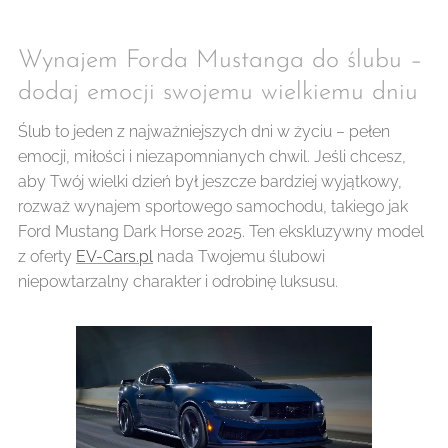
Wynajem Forda Mustanga do ślubu –
dodaj emocji swojemu wielkiemu dniu
Ślub to jeden z najważniejszych dni w życiu – pełen
emocji, miłości i niezapomnianych chwil. Jeśli chcesz,
aby Twój wielki dzień był jeszcze bardziej wyjątkowy,
rozważ wynajem sportowego samochodu, takiego jak
Ford Mustang Dark Horse 2025. Ten ekskluzywny model
z oferty
EV-Cars.pl
nada Twojemu ślubowi
niepowtarzalny charakter i odrobinę luksusu.