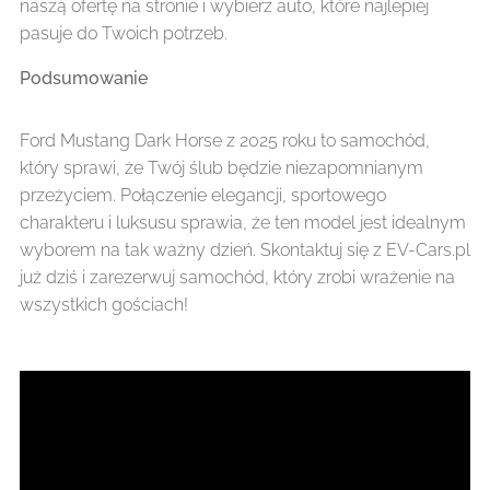
naszą ofertę na stronie i wybierz auto, które najlepiej
pasuje do Twoich potrzeb.
Podsumowanie
Ford Mustang Dark Horse z 2025 roku to samochód,
który sprawi, że Twój ślub będzie niezapomnianym
przeżyciem. Połączenie elegancji, sportowego
charakteru i luksusu sprawia, że ten model jest idealnym
wyborem na tak ważny dzień. Skontaktuj się z EV-Cars.pl
już dziś i zarezerwuj samochód, który zrobi wrażenie na
wszystkich gościach!