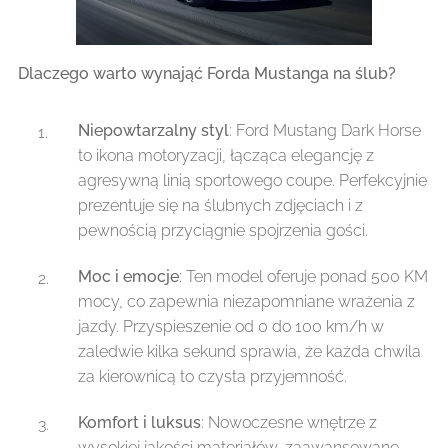
Dlaczego warto wynająć Forda Mustanga na ślub?
Niepowtarzalny styl
: Ford Mustang Dark Horse
to ikona motoryzacji, łącząca elegancję z
agresywną linią sportowego coupe. Perfekcyjnie
prezentuje się na ślubnych zdjęciach i z
pewnością przyciągnie spojrzenia gości.
Moc i emocje
: Ten model oferuje ponad 500 KM
mocy, co zapewnia niezapomniane wrażenia z
jazdy. Przyspieszenie od 0 do 100 km/h w
zaledwie kilka sekund sprawia, że każda chwila
za kierownicą to czysta przyjemność.
Komfort i luksus
: Nowoczesne wnętrze z
wysokiej jakości materiałów, zaawansowane