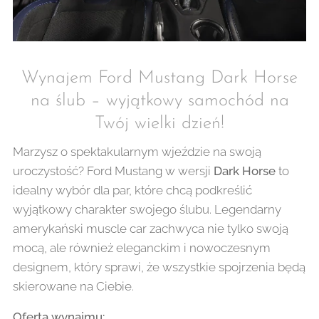
Wynajem Ford Mustang Dark Horse
na ślub – wyjątkowy samochód na
Twój wielki dzień!
Marzysz o spektakularnym wjeździe na swoją
uroczystość? Ford Mustang w wersji
Dark Horse
to
idealny wybór dla par, które chcą podkreślić
wyjątkowy charakter swojego ślubu. Legendarny
amerykański muscle car zachwyca nie tylko swoją
mocą, ale również eleganckim i nowoczesnym
designem, który sprawi, że wszystkie spojrzenia będą
skierowane na Ciebie.
Oferta wynajmu: