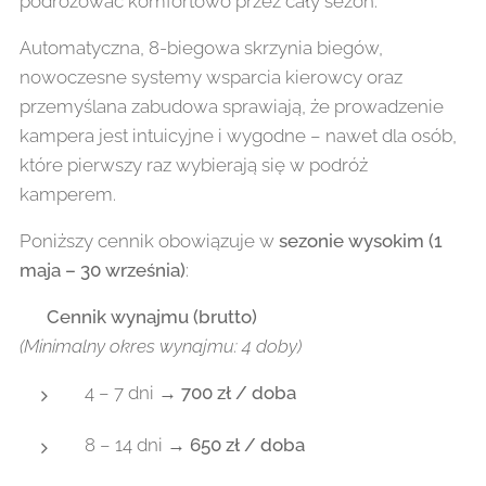
podróżować komfortowo przez cały sezon.
Automatyczna, 8-biegowa skrzynia biegów,
nowoczesne systemy wsparcia kierowcy oraz
przemyślana zabudowa sprawiają, że prowadzenie
kampera jest intuicyjne i wygodne – nawet dla osób,
które pierwszy raz wybierają się w podróż
kamperem.
Poniższy cennik obowiązuje w
sezonie wysokim (1
maja – 30 września)
:
💰
Cennik wynajmu (brutto)
(Minimalny okres wynajmu: 4 doby)
4 – 7 dni →
700 zł / doba
8 – 14 dni →
650 zł / doba