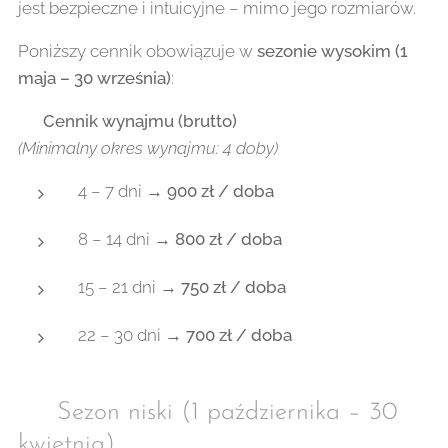
jest bezpieczne i intuicyjne – mimo jego rozmiarów.
Poniższy cennik obowiązuje w
sezonie wysokim (1
maja – 30 września)
:
💰
Cennik wynajmu (brutto)
(Minimalny okres wynajmu: 4 doby)
4 – 7 dni →
900 zł / doba
8 – 14 dni →
800 zł / doba
15 – 21 dni →
750 zł / doba
22 – 30 dni →
700 zł / doba
❄️ Sezon niski (1 października – 30
kwietnia)