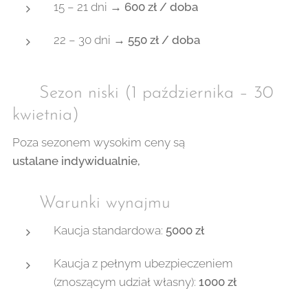
15 – 21 dni →
600 zł / doba
22 – 30 dni →
550 zł / doba
❄️ Sezon niski (1 października – 30
kwietnia)
Poza sezonem wysokim ceny są
ustalane indywidualnie,
📌 Warunki wynajmu
Kaucja standardowa:
5000 zł
Kaucja z pełnym ubezpieczeniem
(znoszącym udział własny):
1000 zł