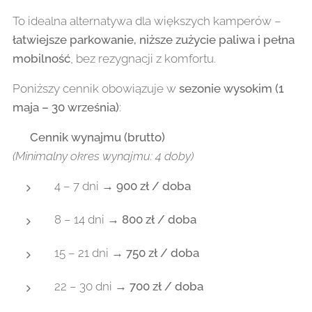
To idealna alternatywa dla większych kamperów –
łatwiejsze parkowanie, niższe zużycie paliwa i pełna
mobilność
, bez rezygnacji z komfortu.
Poniższy cennik obowiązuje w
sezonie wysokim (1
maja – 30 września)
:
💰
Cennik wynajmu (brutto)
(Minimalny okres wynajmu: 4 doby)
4 – 7 dni →
900 zł / doba
8 – 14 dni →
800 zł / doba
15 – 21 dni →
750 zł / doba
22 – 30 dni →
700 zł / doba