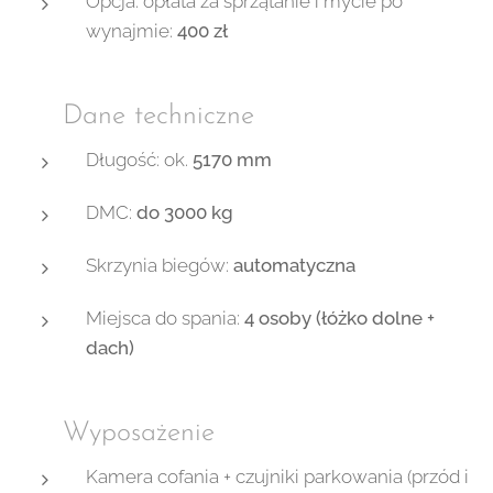
Opcja: opłata za sprzątanie i mycie po
wynajmie:
400 zł
📊 Dane techniczne
Długość: ok.
5170 mm
DMC:
do 3000 kg
Skrzynia biegów:
automatyczna
Miejsca do spania:
4 osoby (łóżko dolne +
dach)
🛠 Wyposażenie
Kamera cofania + czujniki parkowania (przód i