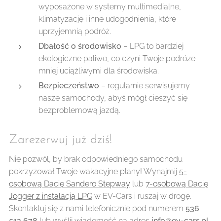
wyposażone w systemy multimedialne,
klimatyzację i inne udogodnienia, które
uprzyjemnią podróż.
Dbałość o środowisko
– LPG to bardziej
ekologiczne paliwo, co czyni Twoje podróże
mniej uciążliwymi dla środowiska.
Bezpieczeństwo
– regularnie serwisujemy
nasze samochody, abyś mógł cieszyć się
bezproblemową jazdą.
Zarezerwuj już dziś!
Nie pozwól, by brak odpowiedniego samochodu
pokrzyżował Twoje wakacyjne plany! Wynajmij
5-
osobową Dacię Sandero Stepway
lub
7-osobową Dacię
Jogger z instalacją LPG
w EV-Cars i ruszaj w drogę.
Skontaktuj się z nami telefonicznie pod numerem
536
512 678
lub wyślij wiadomość na adres
info@ev-cars.pl
.