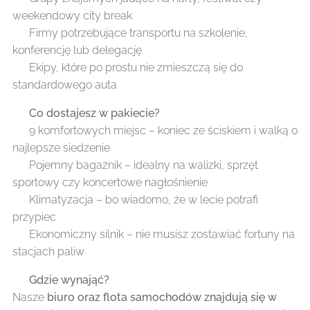
weekendowy city break
✅ Firmy potrzebujące transportu na szkolenie,
konferencję lub delegację
✅ Ekipy, które po prostu nie zmieszczą się do
standardowego auta 🚗💨
🔹
Co dostajesz w pakiecie?
✔️ 9 komfortowych miejsc – koniec ze ściskiem i walką o
najlepsze siedzenie
✔️ Pojemny bagażnik – idealny na walizki, sprzęt
sportowy czy koncertowe nagłośnienie 🎸
✔️ Klimatyzacja – bo wiadomo, że w lecie potrafi
przypiec ☀️
✔️ Ekonomiczny silnik – nie musisz zostawiać fortuny na
stacjach paliw
🚗
Gdzie wynająć?
Nasze
biuro oraz flota samochodów znajdują się w