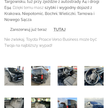
Targowisku, tuż przy zjeździe z autostrady A4 i drogi
E94
. Dzięki temu masz
szybki i wygodny dojazd z
Krakowa, Niepołomic, Bochni, Wieliczki, Tarnowa i
Nowego Sącza
.
📌
Zarezerwuj już teraz 👉
TUTAJ
Nie zwlekaj, Toyota Proace Verso Business może być
Twoja na najbliższy wypad! 🚀