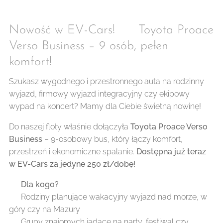
Nowość w EV-Cars! 🚐 Toyota Proace
Verso Business – 9 osób, pełen
komfort!
Szukasz wygodnego i przestronnego auta na rodzinny
wyjazd, firmowy wyjazd integracyjny czy ekipowy
wypad na koncert? Mamy dla Ciebie świetną nowinę! 🎉
Do naszej floty właśnie dołączyła
Toyota Proace Verso
Business
– 9-osobowy bus, który łączy komfort,
przestrzeń i ekonomiczne spalanie.
Dostępna już teraz
w EV-Cars za jedyne 250 zł/dobę!
🔹
Dla kogo?
✅ Rodziny planujące wakacyjny wyjazd nad morze, w
góry czy na Mazury
✅ Grupy znajomych jadące na narty, festiwal czy