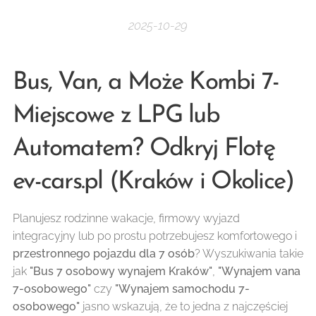
2025-10-29
Bus, Van, a Może Kombi 7-
Miejscowe z LPG lub
Automatem? Odkryj Flotę
ev-cars.pl (Kraków i Okolice)
Planujesz rodzinne wakacje, firmowy wyjazd
integracyjny lub po prostu potrzebujesz komfortowego i
przestronnego pojazdu dla 7 osób
? Wyszukiwania takie
jak
"Bus 7 osobowy wynajem Kraków"
,
"Wynajem vana
7-osobowego"
czy
"Wynajem samochodu 7-
osobowego"
jasno wskazują, że to jedna z najczęściej