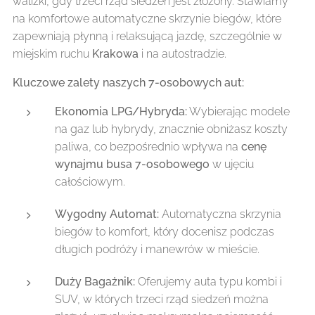
walizki, gdy trzeci rząd siedzeń jest złożony. Stawiamy
na komfortowe automatyczne skrzynie biegów, które
zapewniają płynną i relaksującą jazdę, szczególnie w
miejskim ruchu
Krakowa
i na autostradzie.
Kluczowe zalety naszych 7-osobowych aut:
Ekonomia LPG/Hybryda:
Wybierając modele
na gaz lub hybrydy, znacznie obniżasz koszty
paliwa, co bezpośrednio wpływa na
cenę
wynajmu busa 7-osobowego
w ujęciu
całościowym.
Wygodny Automat:
Automatyczna skrzynia
biegów to komfort, który docenisz podczas
długich podróży i manewrów w mieście.
Duży Bagażnik:
Oferujemy auta typu kombi i
SUV, w których trzeci rząd siedzeń można