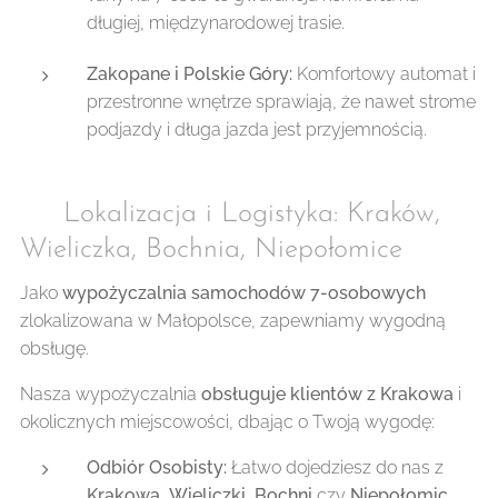
długiej, międzynarodowej trasie.
Zakopane i Polskie Góry:
Komfortowy automat i
przestronne wnętrze sprawiają, że nawet strome
podjazdy i długa jazda jest przyjemnością.
📍 Lokalizacja i Logistyka: Kraków,
Wieliczka, Bochnia, Niepołomice
Jako
wypożyczalnia samochodów 7-osobowych
zlokalizowana w Małopolsce, zapewniamy wygodną
obsługę.
Nasza wypożyczalnia
obsługuje klientów z Krakowa
i
okolicznych miejscowości, dbając o Twoją wygodę:
Odbiór Osobisty:
Łatwo dojedziesz do nas z
Krakowa
,
Wieliczki
,
Bochni
czy
Niepołomic
.