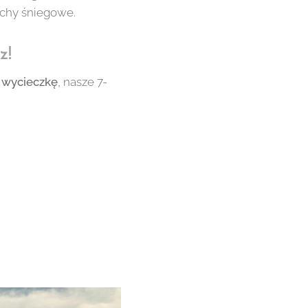
uchy śniegowe.
z!
 wycieczkę
, nasze 7-