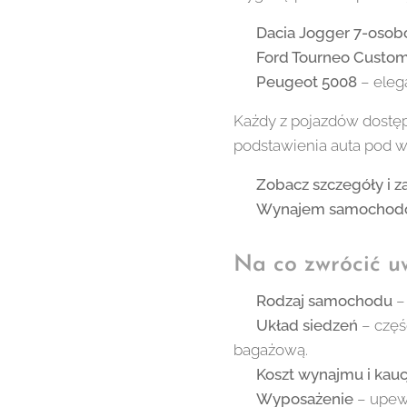
🔹
Dacia Jogger 7-oso
🔹
Ford Tourneo Custo
🔹
Peugeot 5008
– eleg
Każdy z pojazdów dost
podstawienia auta pod w
👉
Zobacz szczegóły i za
🔗
Wynajem samochodó
Na co zwrócić 
✅
Rodzaj samochodu
–
✅
Układ siedzeń
– częś
bagażową.
✅
Koszt wynajmu i kauc
✅
Wyposażenie
– upewn