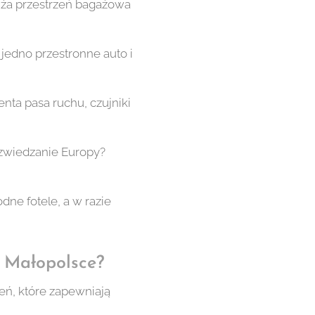
uża przestrzeń bagażowa
edno przestronne auto i
ta pasa ruchu, czujniki
 zwiedzanie Europy?
ne fotele, a w razie
 Małopolsce?
ń, które zapewniają