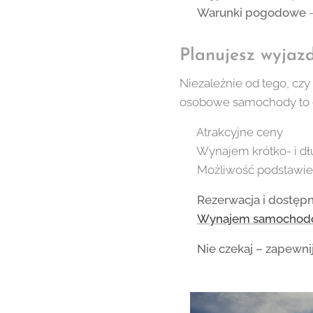
✅
Warunki pogodowe
–
Planujesz wyjazd
Niezależnie od tego, czy
osobowe samochody to g
✅ Atrakcyjne ceny
✅ Wynajem krótko- i d
✅ Możliwość podstawien
📞
Rezerwacja i dostępn
🔗
Wynajem samochodó
🚗
Nie czekaj – zapewni