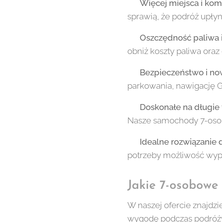
✔
Więcej miejsca i kom
sprawią, że podróż upły
✔
Oszczędność paliwa 
obniż koszty paliwa oraz
✔
Bezpieczeństwo i no
parkowania, nawigację 
✔
Doskonałe na długie 
Nasze samochody 7-osobo
✔
Idealne rozwiązanie d
potrzeby możliwość wypo
Jakie 7-osobowe
W naszej ofercie znajdz
wygodę podczas podróży