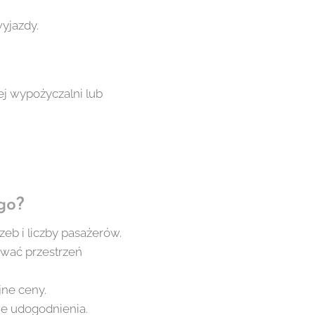
yjazdy.
j wypożyczalni lub
go?
b i liczby pasażerów.
ować przestrzeń
jne ceny.
ne udogodnienia.