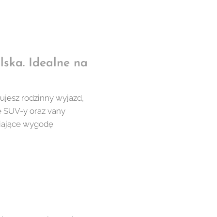
ska. Idealne na
nujesz rodzinny wyjazd,
e SUV-y oraz vany
niające wygodę