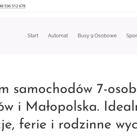
48 536 512 678
Start
Automat
Busy 9 Osobowe
Spo
m samochodów 7-osob
ów i Małopolska. Ideal
e, ferie i rodzinne wyc