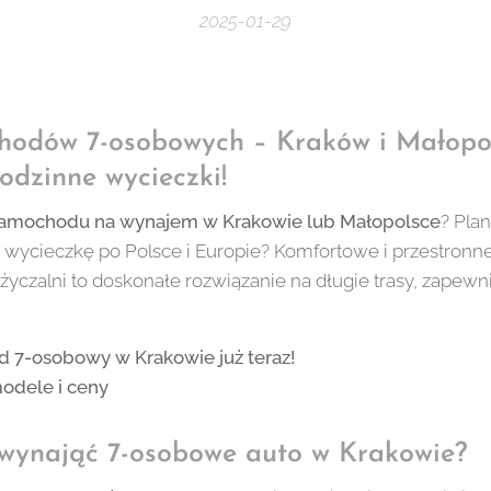
2025-01-29
odów 7-osobowych – Kraków i Małopol
rodzinne wycieczki!
amochodu na wynajem w Krakowie lub Małopolsce
? Pla
ą wycieczkę po Polsce i Europie? Komfortowe i przestronn
yczalni to doskonałe rozwiązanie na długie trasy, zapew
 7-osobowy w Krakowie już teraz!
odele i ceny
wynająć 7-osobowe auto w Krakowie?