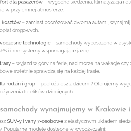
fort dla pasażerów
– wygodne siedzenia, klimatyzacja i d
nie w przyjemnej atmosferze.
i kosztów
– zamiast podróżować dwoma autami, wynajmij j
 opłat drogowych.
woczesne technologie
– samochody wyposażone w asysten
GPS i inne systemy wspomagające jazdę.
trasy
– wyjazd w góry na ferie, nad morze na wakacje czy
we świetnie sprawdzą się na każdej trasie.
la rodzin i grup
– podróżujesz z dziećmi? Oferujemy wygod
życzenia fotelików dziecięcych.
 samochody wynajmujemy w Krakowie i
iesz
SUV-y i vany 7-osobowe
z elastycznym układem siedze
. Popularne modele dostępne w wypożyczalni: