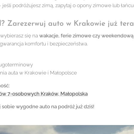
 jeśli podróżujesz zimą, zapytaj o opony zimowe lub łańc
? Zarezerwuj auto w Krakowie już tera
 wybierasz się na
wakacje, ferie zimowe czy weekendową
warancja komfortu i bezpieczeństwa.
ługoterminowy
ia auta w Krakowie i Małopolsce
ość:
w 7-osobowych Kraków, Małopolska
j sobie wygodne auto na podróż już dziś!
🚗✨