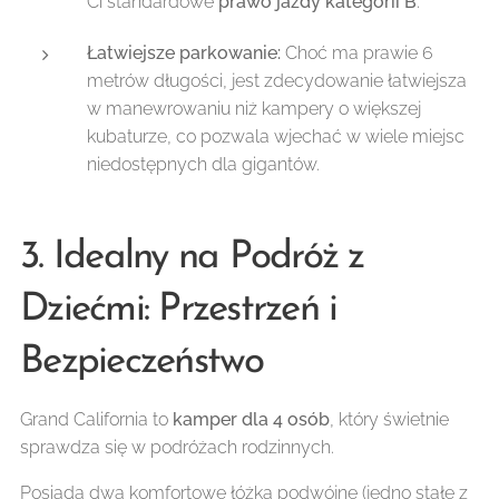
Ci standardowe
prawo jazdy kategorii B
.
Łatwiejsze parkowanie:
Choć ma prawie 6
metrów długości, jest zdecydowanie łatwiejsza
w manewrowaniu niż kampery o większej
kubaturze, co pozwala wjechać w wiele miejsc
niedostępnych dla gigantów.
3. Idealny na Podróż z
Dziećmi: Przestrzeń i
Bezpieczeństwo
Grand California to
kamper dla 4 osób
, który świetnie
sprawdza się w podróżach rodzinnych.
Posiada dwa komfortowe łóżka podwójne (jedno stałe z