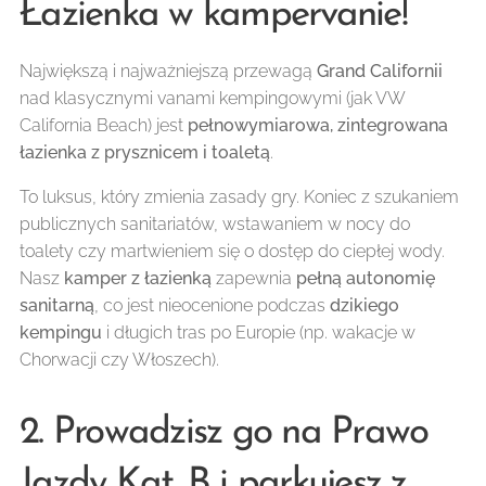
Łazienka w kampervanie!
Największą i najważniejszą przewagą
Grand Californii
nad klasycznymi vanami kempingowymi (jak VW
California Beach) jest
pełnowymiarowa, zintegrowana
łazienka z prysznicem i toaletą
.
To luksus, który zmienia zasady gry. Koniec z szukaniem
publicznych sanitariatów, wstawaniem w nocy do
toalety czy martwieniem się o dostęp do ciepłej wody.
Nasz
kamper z łazienką
zapewnia
pełną autonomię
sanitarną
, co jest nieocenione podczas
dzikiego
kempingu
i długich tras po Europie (np. wakacje w
Chorwacji czy Włoszech).
2. Prowadzisz go na Prawo
Jazdy Kat. B i parkujesz z