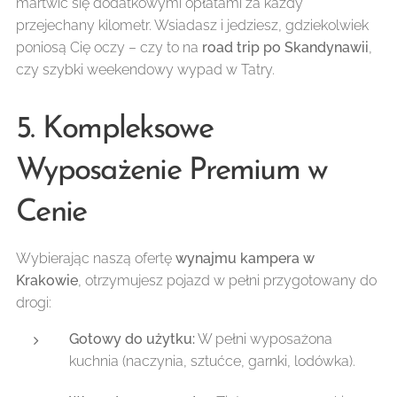
martwić się dodatkowymi opłatami za każdy
przejechany kilometr. Wsiadasz i jedziesz, gdziekolwiek
poniosą Cię oczy – czy to na
road trip po Skandynawii
,
czy szybki weekendowy wypad w Tatry.
5. Kompleksowe
Wyposażenie Premium w
Cenie
Wybierając naszą ofertę
wynajmu kampera w
Krakowie
, otrzymujesz pojazd w pełni przygotowany do
drogi:
Gotowy do użytku:
W pełni wyposażona
kuchnia (naczynia, sztućce, garnki, lodówka).