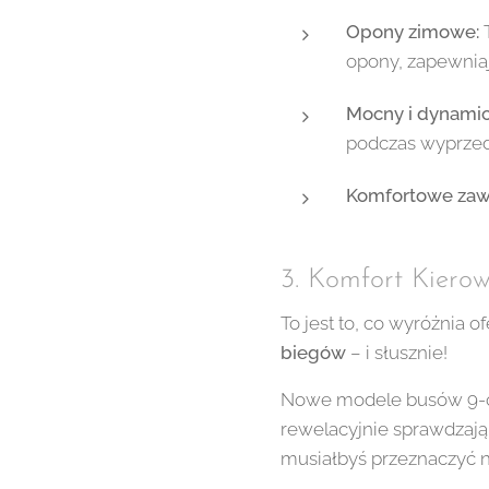
Opony zimowe:
T
opony, zapewnia
Mocny i dynamicz
podczas wyprzed
Komfortowe zawi
3. Komfort Kiero
To jest to, co wyróżnia o
biegów
– i słusznie!
Nowe modele busów 9-o
rewelacyjnie sprawdzają 
musiałbyś przeznaczyć na