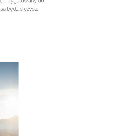
d
, przygotowany do
asa będzie czystą