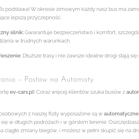
o podstawa! W okresie zimowym każdy nasz bus ma za
jące lepszą przyczepność.
ny silnik:
Gwarantuje bezpieczeństwo i komfort, szczegól
zania w trudnych warunkach.
eszenie:
Dłuższe trasy i nie zawsze idealne drogi stają si
wania – Postaw na Automaty
fertę
ev-cars.pl
! Coraz więcej klientów szuka busów z
auto
sobowych z naszej floty wyposażone są w
automatyczne
się w długich podróżach i w górskim terenie. Oszczędzasz
 ciągłe zmiany biegów, i możesz w pełni skupić się na dr