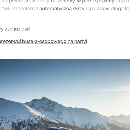
masz pewność, że otrzymasz
nowy, w pełni sprawny pojaz
dzięki modelom z
automatyczną skrzynią biegów
długa tr
jazd już dziś!
arezerwuj busa 9-osobowego na narty!