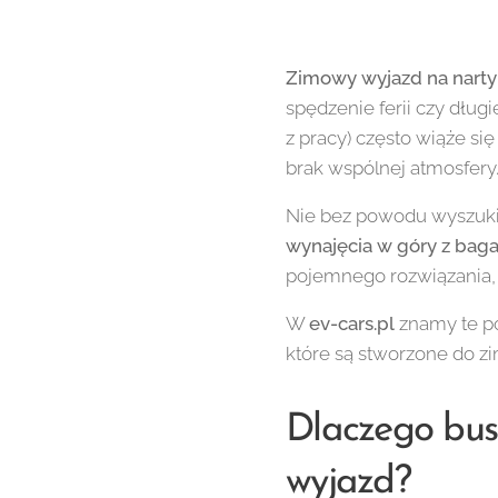
Zimowy wyjazd na narty
spędzenie ferii czy dł
z pracy) często wiąże s
brak wspólnej atmosfery
Nie bez powodu wyszuki
wynajęcia w góry z bag
pojemnego rozwiązania, k
W
ev-cars.pl
znamy te p
które są stworzone do zi
Dlaczego bus
wyjazd?