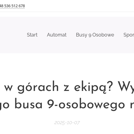
48 536 512 678
Start
Automat
Busy 9 Osobowe
Spo
 w górach z ekipą? Wy
go busa 9-osobowego n
2025-10-07