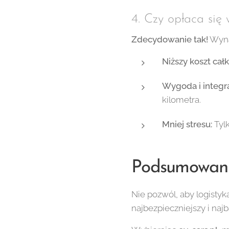
4. Czy opłaca si
Zdecydowanie tak!
Wyna
Niższy koszt całk
Wygoda i integra
kilometra.
Mniej stresu:
Tylk
Podsumowan
Nie pozwól, aby logisty
najbezpieczniejszy i naj