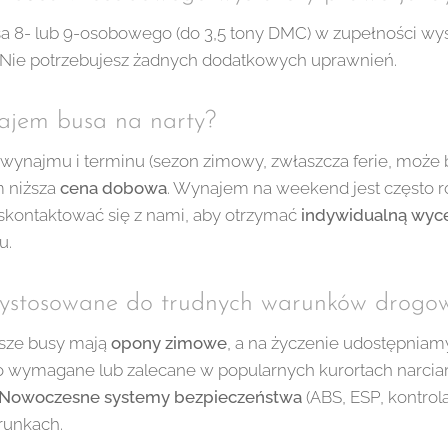
 8- lub 9-osobowego (do 3,5 tony DMC) w zupełności wy
. Nie potrzebujesz żadnych dodatkowych uprawnień.
ynajem busa na narty?
wynajmu i terminu (sezon zimowy, zwłaszcza ferie, może b
m niższa
cena dobowa
. Wynajem na weekend jest często r
 skontaktować się z nami, aby otrzymać
indywidualną wyc
u.
rzystosowane do trudnych warunków drogo
asze busy mają
opony zimowe
, a na życzenie udostępnia
to wymagane lub zalecane w popularnych kurortach narciar
Nowoczesne systemy bezpieczeństwa
(ABS, ESP, kontrola
runkach.