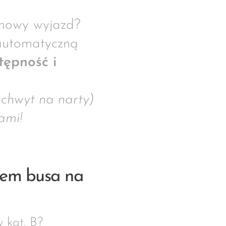
imowy wyjazd?
automatyczną
ępność i
chwyt na narty)
ami!
mem busa na
 kat. B?