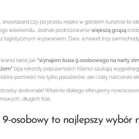
, snowboard czy po prostu relaks w górskim kurorcie to i
ugiego weekendu. Jednak podróżowanie
większą grupą
(rodz
ię z logistycznym wyzwaniem. Dwa, a nawet trzy samochody
.
wania takie jak
"wynajem busa 9 osobowego na narty zim
ażem"
biją rekordy popularności! Klienci szukają wygodneg
tóre pomieści nie tylko pasażerów, ale i cały narciarski 
otrzeby doskonale! Właśnie dlatego oferujemy nowoczes
mowych, długich tras.
 9-osobowy to najlepszy wybór 