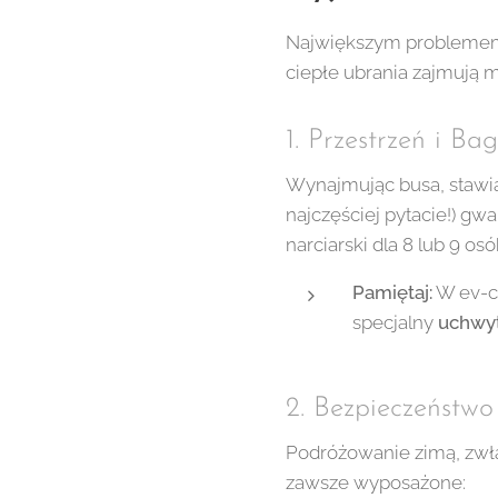
Największym problemem w 
ciepłe ubrania zajmują m
1. Przestrzeń i B
Wynajmując busa, stawi
najczęściej pytacie!) g
narciarski dla 8 lub 9 osó
Pamiętaj:
W ev-c
specjalny
uchwyt
2. Bezpieczeństw
Podróżowanie zimą, zwł
zawsze wyposażone: