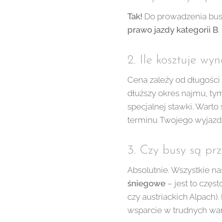
Tak!
Do prowadzenia busa
prawo jazdy kategorii B
2. Ile kosztuje w
Cena zależy od długości 
dłuższy okres najmu, ty
specjalnej stawki. Warto
terminu Twojego wyjazd
3. Czy busy są p
Absolutnie. Wszystkie n
śniegowe
– jest to częs
czy austriackich Alpach).
wsparcie w trudnych wa