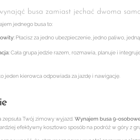
ę wynająć busa zamiast jechać dwoma sa
jem jednego busa to:
owity:
Płacisz za jedno ubezpieczenie, jedno paliwo, jedną 
cja:
Cała grupa jedzie razem, rozmawia, planuje i integruj
o jeden kierowca odpowiada za jazdę i nawigację.
ie
ka zepsuła Twój zimowy wyjazd.
Wynajem busa 9-osobow
bardziej efektywny kosztowo sposób na podróż w góry z gru