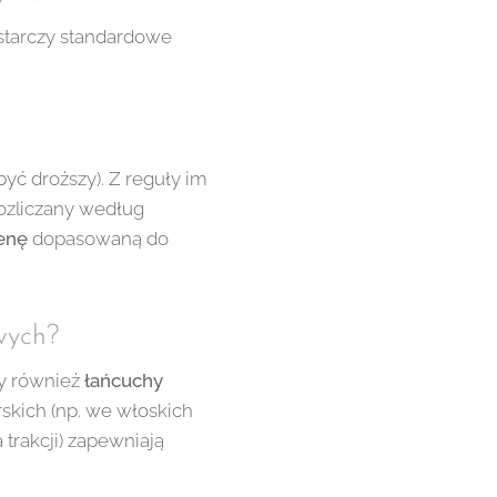
starczy standardowe
yć droższy). Z reguły im
ozliczany według
enę
dopasowaną do
wych?
my również
łańcuchy
skich (np. we włoskich
 trakcji) zapewniają