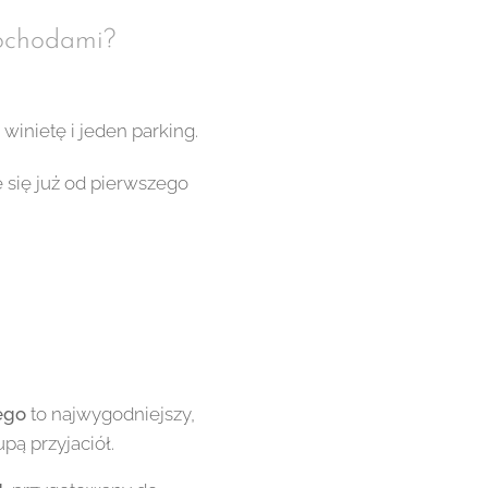
mochodami?
winietę i jeden parking.
e się już od pierwszego
ego
to najwygodniejszy,
pą przyjaciół.