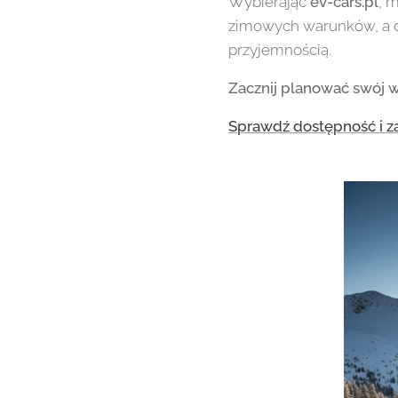
Wybierając
ev-cars.pl
, 
zimowych warunków, a 
przyjemnością.
Zacznij planować swój wy
Sprawdź dostępność i z