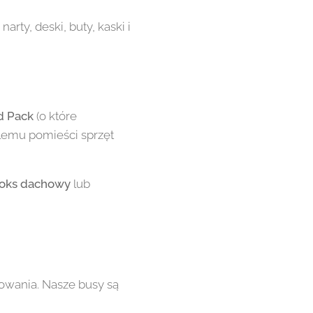
ty, deski, buty, kaski i
d Pack
(o które
blemu pomieści sprzęt
oks dachowy
lub
owania. Nasze busy są