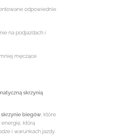
montowane odpowiednie
nie na podjazdach i
ę mniej męczące.
matyczną skrzynią
 skrzynie biegów
, które
 energię, którą
odze i warunkach jazdy.