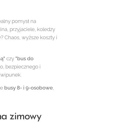
dealny pomysł na
ina, przyjaciele, koledzy
? Chaos, wyższe koszty i
ą"
czy
"bus do
o, bezpiecznego i
ekwipunek.
ne
busy 8- i 9-osobowe
,
na zimowy