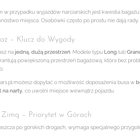
przypadku wyjazdów narciarskich jest kwestia bagażu: nar
nóstwo miejsca. Osobówki często po prostu nie dają rady.
agaż – Klucz do Wygody
asz na
jedną, dużą przestrzeń
. Modele typu
Long
lub
Gran
warantują powiększoną przestrzeń bagażową, która bez pro
b.
ars.pl możesz dopytać o możliwość doposażenia busa w
b
 na narty
, co uwolni miejsce wewnątrz pojazdu.
o Zimą – Priorytet w Górach
aszcza po górskich drogach, wymaga specjalnego przygot