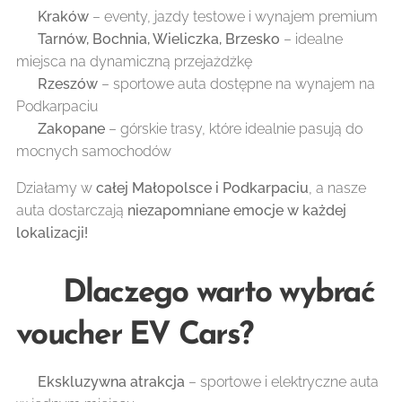
📍
Kraków
– eventy, jazdy testowe i wynajem premium
📍
Tarnów, Bochnia, Wieliczka, Brzesko
– idealne
miejsca na dynamiczną przejażdżkę
📍
Rzeszów
– sportowe auta dostępne na wynajem na
Podkarpaciu
📍
Zakopane
– górskie trasy, które idealnie pasują do
mocnych samochodów
Działamy w
całej Małopolsce i Podkarpaciu
, a nasze
auta dostarczają
niezapomniane emocje w każdej
lokalizacji!
🎁 Dlaczego warto wybrać
voucher EV Cars?
✔️
Ekskluzywna atrakcja
– sportowe i elektryczne auta