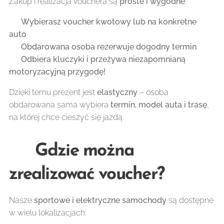
Zakup i realizacja vouchera są
proste i wygodne
:
✅
Wybierasz voucher kwotowy lub na konkretne
auto
✅
Obdarowana osoba rezerwuje dogodny termin
✅
Odbiera kluczyki i przeżywa niezapomnianą
motoryzacyjną przygodę!
Dzięki temu prezent jest
elastyczny
– osoba
obdarowana sama wybiera
termin, model auta i trasę
,
na której chce cieszyć się jazdą.
📍 Gdzie można
zrealizować voucher?
Nasze
sportowe i elektryczne samochody
są dostępne
w wielu lokalizacjach: