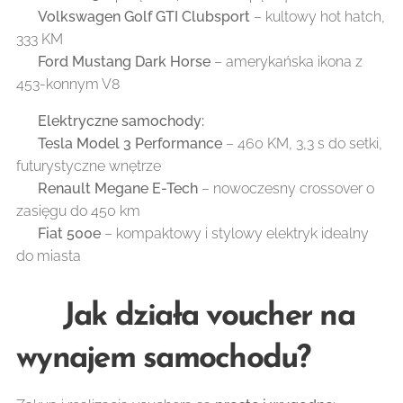
✔️
Volkswagen Golf GTI Clubsport
– kultowy hot hatch,
333 KM
✔️
Ford Mustang Dark Horse
– amerykańska ikona z
453-konnym V8
⚡
Elektryczne samochody:
✔️
Tesla Model 3 Performance
– 460 KM, 3,3 s do setki,
futurystyczne wnętrze
✔️
Renault Megane E-Tech
– nowoczesny crossover o
zasięgu do 450 km
✔️
Fiat 500e
– kompaktowy i stylowy elektryk idealny
do miasta
🎟 Jak działa voucher na
wynajem samochodu?