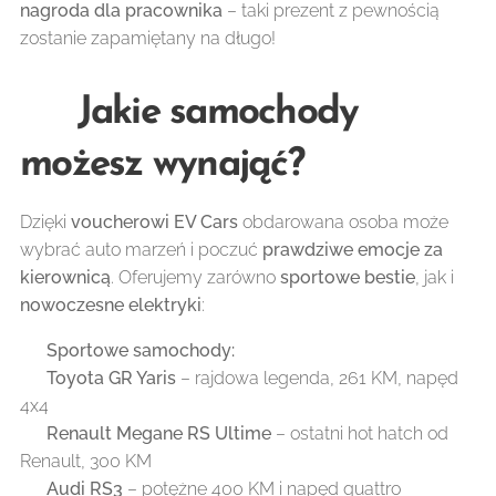
nagroda dla pracownika
– taki prezent z pewnością
zostanie zapamiętany na długo!
🚗 Jakie samochody
możesz wynająć?
Dzięki
voucherowi EV Cars
obdarowana osoba może
wybrać auto marzeń i poczuć
prawdziwe emocje za
kierownicą
. Oferujemy zarówno
sportowe bestie
, jak i
nowoczesne elektryki
:
🔥
Sportowe samochody:
✔️
Toyota GR Yaris
– rajdowa legenda, 261 KM, napęd
4x4
✔️
Renault Megane RS Ultime
– ostatni hot hatch od
Renault, 300 KM
✔️
Audi RS3
– potężne 400 KM i napęd quattro