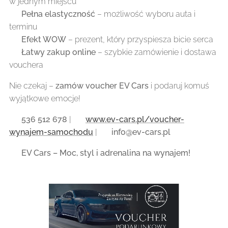
w jednym miejscu
✔️
Pełna elastyczność
– możliwość wyboru auta i
terminu
✔️
Efekt WOW
– prezent, który przyspiesza bicie serca
✔️
Łatwy zakup online
– szybkie zamówienie i dostawa
vouchera
Nie czekaj –
zamów voucher EV Cars
i podaruj komuś
wyjątkowe emocje!
📞
536 512 678
| 🌍
www.ev-cars.pl/voucher-
wynajem-samochodu
| 📧
info@ev-cars.pl
🚀
EV Cars – Moc, styl i adrenalina na wynajem!