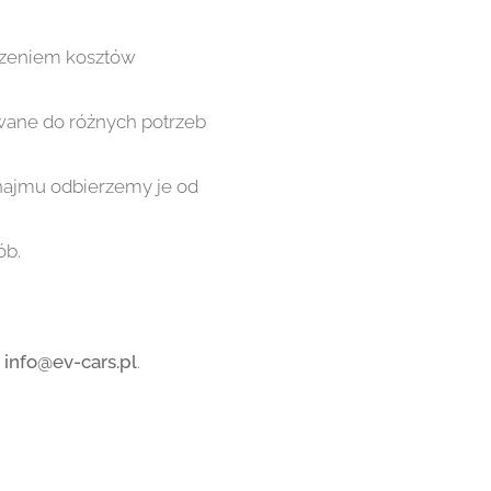
iczeniem kosztów
wane do różnych potrzeb
najmu odbierzemy je od
ób.
s
info@ev-cars.pl
.