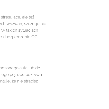
stresujące, ale też
zych wyzwań, szczególnie
. W takich sytuacjach
je ubezpieczenie OC
odzonego auta lub do
kiego pojazdu pokrywa
tuje, że nie stracisz