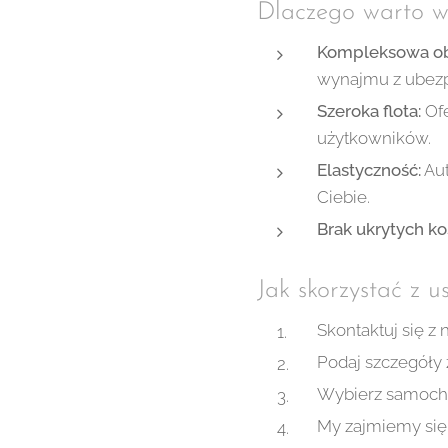
Dlaczego warto w
Kompleksowa ob
wynajmu z ubezp
Szeroka flota:
Ofe
użytkowników.
Elastyczność:
Aut
Ciebie.
Brak ukrytych ko
Jak skorzystać z u
Skontaktuj się 
Podaj szczegóły 
Wybierz samochód
My zajmiemy się 