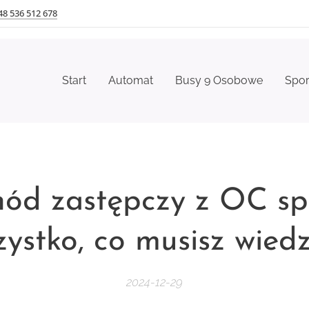
48 536 512 678
Start
Automat
Busy 9 Osobowe
Spo
ód zastępczy z OC sp
zystko, co musisz wiedz
2024-12-29