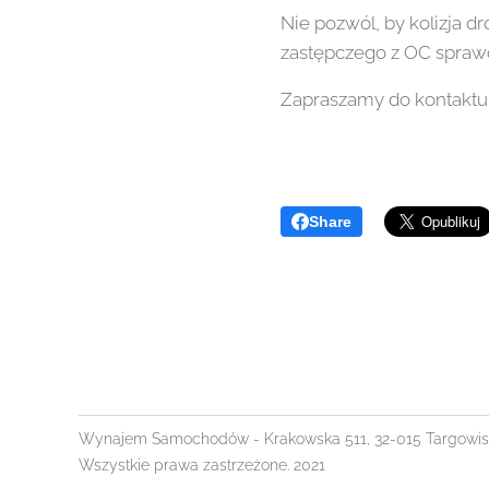
Nie pozwól, by kolizja 
zastępczego z OC sprawc
Zapraszamy do kontaktu 
Share
Wynajem Samochodów - Krakowska 511, 32-015 Targowisk
Wszystkie prawa zastrzeżone. 2021