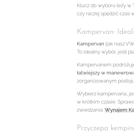
Klucz do wyboru leży w T
czy raczej spędzić czas
Kampervan: Idea
Kampervan
(jak nasz VW 
To idealny wybór, jeśli p
Kampervanem podróżuje si
łatwiejszy w manewrow
zorganizowanym postoju 
Wybierz kampervana, jeś
w krótkim czasie. Spraw
zwiedzania:
Wynajem K
Przyczepa kempin