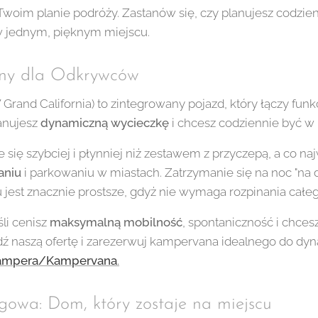
woim planie podróży. Zastanów się, czy planujesz codzienn
 w jednym, pięknym miejscu.
lny dla Odkrywców
Grand California) to zintegrowany pojazd, który łączy funkc
lanujesz
dynamiczną wycieczkę
i chcesz codziennie być w
ę szybciej i płynniej niż zestawem z przyczepą, a co naj
aniu
i parkowaniu w miastach. Zatrzymanie się na noc "na d
jest znacznie prostsze, gdyż nie wymaga rozpinania całe
li cenisz
maksymalną mobilność
, spontaniczność i chces
dź naszą ofertę i zarezerwuj kampervana idealnego do d
ampera/Kampervana
.
gowa: Dom, który zostaje na miejscu