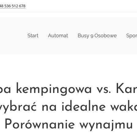
48 536 512 678
Start
Automat
Busy 9 Osobowe
Spo
pa kempingowa vs. Ka
ybrać na idealne wak
Porównanie wynajmu