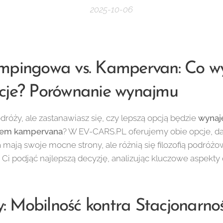
2025-10-06
mpingowa vs. Kampervan: Co w
cje? Porównanie wynajmu
dróży, ale zastanawiasz się, czy lepszą opcją będzie
wynaj
jem kampervana
? W EV-CARS.PL oferujemy obie opcje, d
mają swoje mocne strony, ale różnią się filozofią podróżow
i podjąć najlepszą decyzję, analizując kluczowe aspekt
ży: Mobilność kontra Stacjonarno