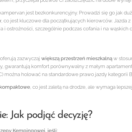
ytetem, przyczepa pozwoli Ci zaoszczędzić na dobie wynaj
kampervan jest bezkonkurencyjny. Prowadzi się go jak d
y
, co jest kluczowe dla początkujących kierowców. Jazda
i ostrożności, szczególnie podczas cofania i na wąskich 
oferują zazwyczaj
większą przestrzeń mieszkalną
w stosu
emy, gwarantują komfort porównywalny z małym apartamen
) można holować na standardowe prawo jazdy kategorii B
kompaktowe
, co jest zaletą na drodze, ale wymaga lepszej
: Jak podjąć decyzję?
epy Kempingowej, jeśli: