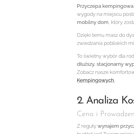
Przyczepa kempingowa
wygody na miejscu posto
mobilny dom
, który zos
Dzięki temu masz do dy
zwiedzania pobliskich m
To świetny wybór dla rod
dłuższy, stacjonarny w
Zobacz nasze komfortow
Kempingowych
.
2. Analiza K
Cena i Prowadzen
Z reguły
wynajem przycz