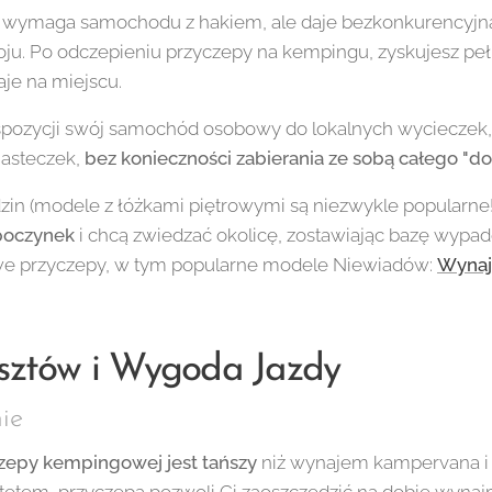
wymaga samochodu z hakiem, ale daje bezkonkurencyjną
ju. Po odczepieniu przyczepy na kempingu, zyskujesz pe
taje na miejscu.
spozycji swój samochód osobowy do lokalnych wycieczek
iasteczek,
bez konieczności zabierania ze sobą całego "d
zin (modele z łóżkami piętrowymi są niezwykle popularne!)
ypoczynek
i chcą zwiedzać okolicę, zostawiając bazę wyp
e przyczepy, w tym popularne modele Niewiadów:
Wynaj
osztów i Wygoda Jazdy
ie
epy kempingowej jest tańszy
niż wynajem kampervana i 