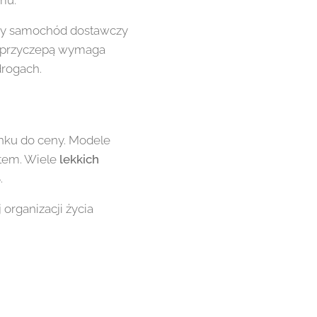
mu.
uży samochód dostawczy
 z przyczepą wymaga
drogach.
nku do ceny. Modele
tem. Wiele
lekkich
.
 organizacji życia