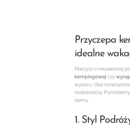
Przyczepa ke
idealne waka
Marzysz o niezależnej po
kempingowej
czy
wyna
wyboru. Oba rozwiązania 
mobilnością. Pomożemy C
domu.
1. Styl Podró