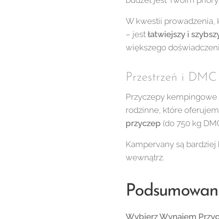
budżet jest Twoim prior
W kwestii prowadzenia, 
– jest
łatwiejszy i szybsz
większego doświadczenia 
Przestrzeń i DMC
Przyczepy kempingowe 
rodzinne, które oferuj
przyczep
(do 750 kg DMC
Kampervany są bardziej
wewnątrz.
Podsumowanie
Wybierz Wynajem Przycz