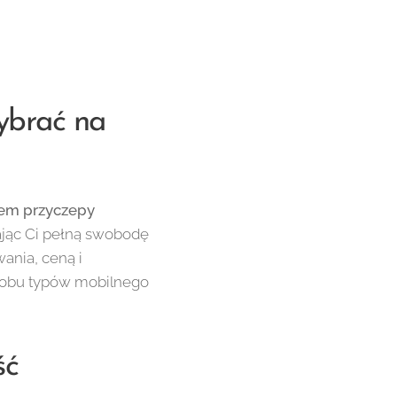
ybrać na
em przyczepy
ając Ci pełną swobodę
ania, ceną i
y obu typów mobilnego
ść