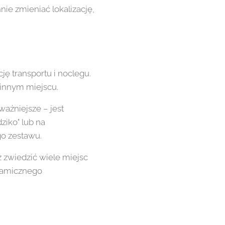
ie zmieniać lokalizację,
ję transportu i noclegu.
 innym miejscu.
ważniejsze – jest
ziko" lub na
go zestawu.
z zwiedzić wiele miejsc
ynamicznego