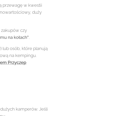
 przewagę w kwestii
łnowartościowy, duży
, zakupów czy
omu na kołach"
.
 lub osób, które planują
adową na kempingu.
em Przyczep
dużych kamperów. Jeśli