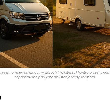
winny kampervan jadący w górach (mobilność) kontra przestronn
zaparkowana przy jeziorze (stacjonarny komfort).