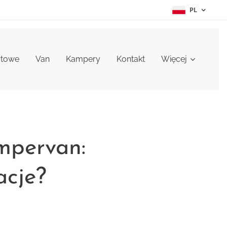
PL
rtowe
Van
Kampery
Kontakt
Więcej
mpervan:
acje?