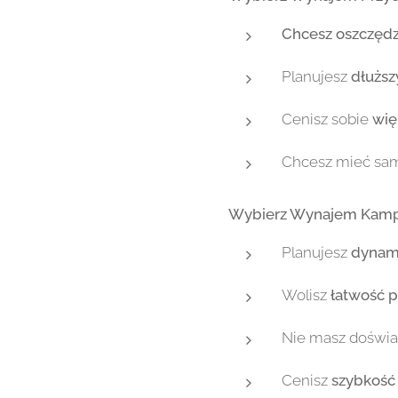
Chcesz oszczędz
Planujesz
dłuższ
Cenisz sobie
wię
Chcesz mieć sa
Wybierz Wynajem Kamper
Planujesz
dynami
Wolisz
łatwość 
Nie masz doświad
Cenisz
szybkość