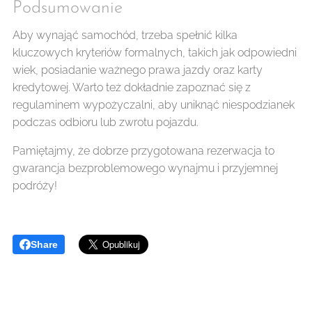
Podsumowanie ✅
Aby wynająć samochód, trzeba spełnić kilka
kluczowych kryteriów formalnych, takich jak odpowiedni
wiek, posiadanie ważnego prawa jazdy oraz karty
kredytowej. Warto też dokładnie zapoznać się z
regulaminem wypożyczalni, aby uniknąć niespodzianek
podczas odbioru lub zwrotu pojazdu. 🚗
Pamiętajmy, że dobrze przygotowana rezerwacja to
gwarancja bezproblemowego wynajmu i przyjemnej
podróży! ✨
Share