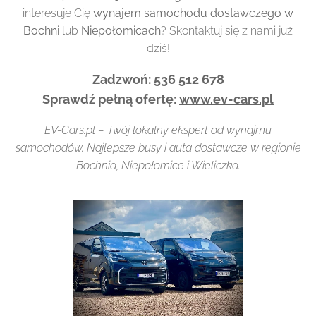
interesuje Cię
wynajem samochodu dostawczego w
Bochni
lub
Niepołomicach
? Skontaktuj się z nami już
dziś!
Zadzwoń:
536 512 678
Sprawdź pełną ofertę:
www.ev-cars.pl
EV-Cars.pl – Twój lokalny ekspert od wynajmu
samochodów. Najlepsze busy i auta dostawcze w regionie
Bochnia, Niepołomice i Wieliczka.