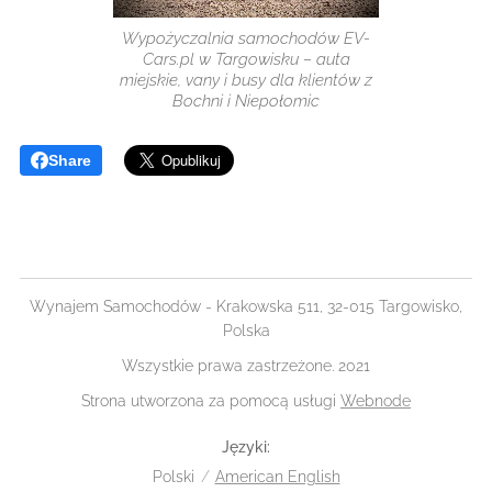
Wypożyczalnia samochodów EV-
Cars.pl w Targowisku – auta
miejskie, vany i busy dla klientów z
Bochni i Niepołomic
Share
Wynajem Samochodów - Krakowska 511, 32-015 Targowisko,
Polska
Wszystkie prawa zastrzeżone. 2021
Strona utworzona za pomocą usługi
Webnode
Języki
Polski
American English